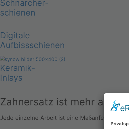
Schnarcher-
schienen
Digitale
Aufbissschienen
Keramik-
Inlays
Zahnersatz ist mehr als nur
Jede einzelne Arbeit ist eine Maßanfertigung 