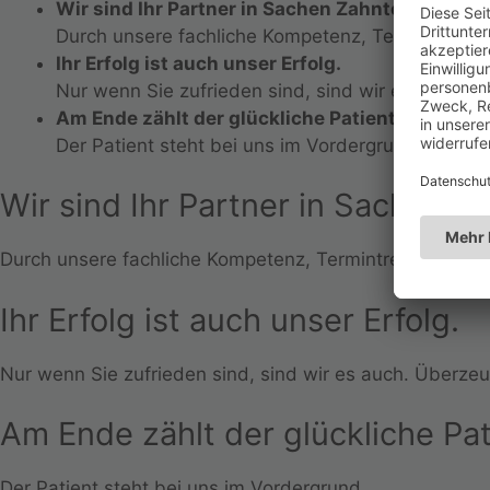
Wir sind Ihr Partner in Sachen Zahntechnik.
Durch unsere fachliche Kompetenz, Termintreue, V
Ihr Erfolg ist auch unser Erfolg.​​
Nur wenn Sie zufrieden sind, sind wir es auch. Üb
Am Ende zählt der glückliche Patient.
Der Patient steht bei uns im Vordergrund.
Wir sind Ihr Partner in Sachen Z
Durch unsere fachliche Kompetenz, Termintreue, Verlässl
Ihr Erfolg ist auch unser Erfolg.​
Nur wenn Sie zufrieden sind, sind wir es auch. Überzeu
Am Ende zählt der glückliche Pat
Der Patient steht bei uns im Vordergrund.